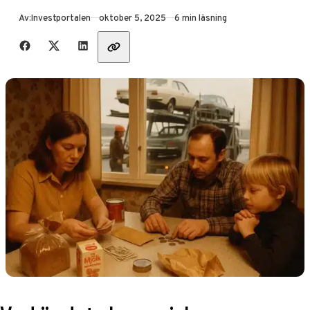
Publicerad
Av:
Investportalen
oktober 5, 2025
6 min läsning
Dela med vänner