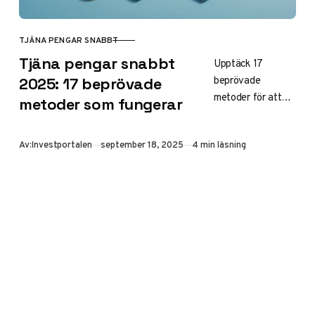
TJÄNA PENGAR SNABBT
KATEGORI
Tjäna pengar snabbt
Upptäck 17
beprövade
2025: 17 beprövade
metoder för att
metoder som fungerar
tjäna pengar
snabbt 2025, från
Publicerad
Av:
Investportalen
september 18, 2025
4 min läsning
frilansarbete till
uthyrning.
Digitala
möjligheter som
ger resultat på
några dagar – för
både nybörjare
och erfarna.