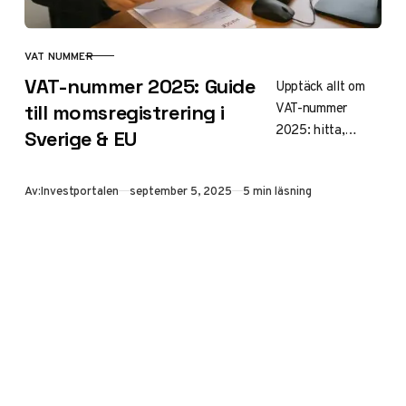
VAT NUMMER
KATEGORI
VAT-nummer 2025: Guide
Upptäck allt om
VAT-nummer
till momsregistrering i
2025: hitta,
Sverige & EU
kontrollera och
registrera
Publicerad
Av:
Investportalen
september 5, 2025
5 min läsning
momsregistrerings
nummer. Guide
med nya regler,
höjd gräns till 120
000 SEK och tips
för företag i
Sverige och EU.