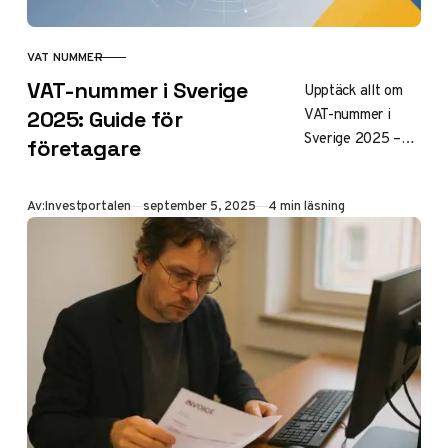
VAT NUMMER
KATEGORI
VAT-nummer i Sverige
Upptäck allt om
VAT-nummer i
2025: Guide för
Sverige 2025 –
företagare
från ansökan och
verifiering till hur
Publicerad
Av:
Investportalen
september 5, 2025
4 min läsning
du hittar ditt
momsregistrerings
nummer. Komplett
guide för
företagare.