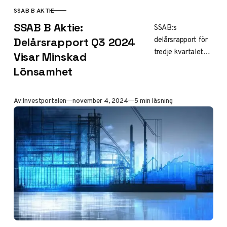
SSAB B AKTIE
KATEGORI
SSAB B Aktie:
SSAB:s
delårsrapport för
Delårsrapport Q3 2024
tredje kvartalet
Visar Minskad
2024 visar ett
Lönsamhet
rörelseresultat på
1 248 miljoner
kronor, vilket är
Publicerad
Av:
Investportalen
november 4, 2024
5 min läsning
en betydande
minskning från…