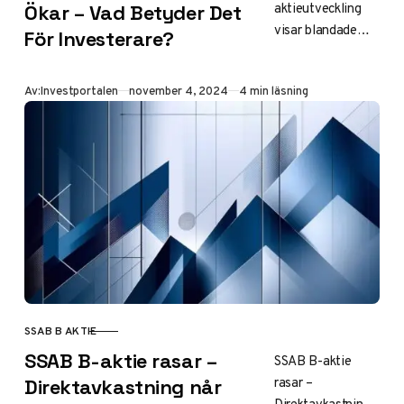
aktieutveckling
Ökar – Vad Betyder Det
visar blandade
För Investerare?
signaler SSAB:s
aktie har uppvisat
Publicerad
Av:
Investportalen
november 4, 2024
4 min läsning
en intressant
utveckling under
den senaste
månaden, där B-
aktien har fallit…
SSAB B AKTIE
KATEGORI
SSAB B-aktie rasar –
SSAB B-aktie
rasar –
Direktavkastning når