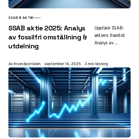
SSAB B AKTIE
KATEGORI
SSAB aktie 2025: Analys
Upptäck SSAB-
aktiens framtid:
av fossilfri omställning &
Analys av
utdelning
värdering, fossilfri
strategi och
Publicerad
Av:
Investportalen
september 16, 2025
3 min läsning
utdelningsprognos
. Med P/E 5,0 och
stark
specialstålspositi
on – är detta din
gröna
investeringsmöjlig
het?