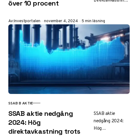
Direktavkastning
över 10 procent
når över 10
procent SSAB:s
Publicerad
Av:
Investportalen
november 4, 2024
5 min läsning
aktier har
genomgått en
betydande
nedgång under
2024, där B-
aktien…
SSAB B AKTIE
KATEGORI
SSAB aktie nedgång
SSAB aktie
nedgång 2024:
2024: Hög
Hög
direktavkastning trots
direktavkastning