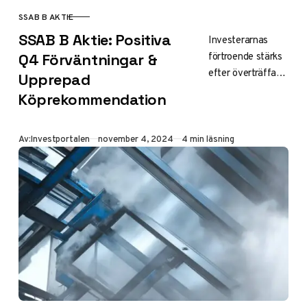
SSAB B AKTIE
KATEGORI
SSAB B Aktie: Positiva
Investerarnas
förtroende stärks
Q4 Förväntningar &
efter överträffade
Upprepad
förväntningar
Köprekommendation
SSAB har under
tredje kvartalet
2024 visat stark
Publicerad
Av:
Investportalen
november 4, 2024
4 min läsning
motståndskraft
mot rådande
marknadsutmanin
gar, där både…