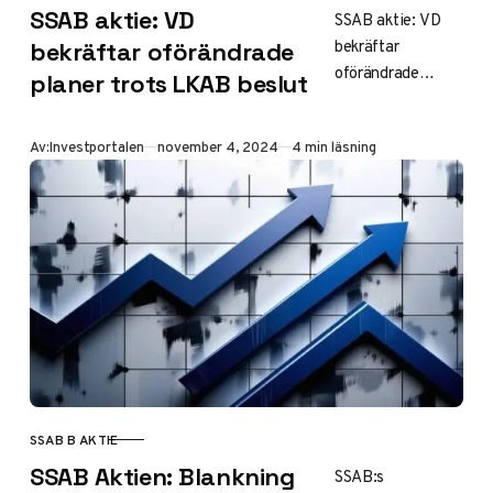
SSAB aktie: VD
SSAB aktie: VD
bekräftar
bekräftar oförändrade
oförändrade
planer trots LKAB beslut
planer trots LKAB
beslut SSAB:s VD
Publicerad
Av:
Investportalen
november 4, 2024
4 min läsning
står fast vid
företagets
strategi för
fossilfri
stålproduktion,
trots…
SSAB B AKTIE
KATEGORI
SSAB Aktien: Blankning
SSAB:s