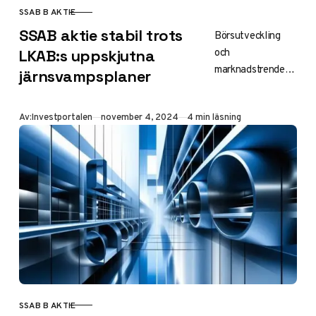
SSAB B AKTIE
KATEGORI
SSAB aktie stabil trots
Börsutveckling
och
LKAB:s uppskjutna
marknadstrender
järnsvampsplaner
för SSAB-aktien
SSAB:s aktie visar
Publicerad
Av:
Investportalen
november 4, 2024
4 min läsning
en remarkabel
stabilitet trots de
senaste turerna
kring LKAB:s
uppskjutna
järnsvampsproduk
tion i…
SSAB B AKTIE
KATEGORI