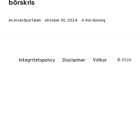
börskris
trots börskris
SSAB:s aktiekurs
har upplevt en
Publicerad
Av:
Investportalen
oktober 30, 2024
4 min läsning
markant nedgång
under 2024, där
B-aktien tappat…
Integritetspolicy
Disclaimer
Villkor
© 2026