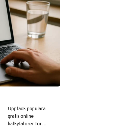
Upptäck populära
gratis online
kalkylatorer för
BMI, ränta-på-ränta,