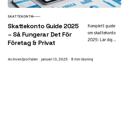
SKATTEKONTO
KATEGORI
Skattekonto Guide 2025
Komplett guide
om skattekonto
– Så Fungerar Det För
2025: Lär dig
Företag & Privat
hantera ditt
skattekonto,
Publicerad
Av:
Investportalen
januari 13, 2025
8 min läsning
förstå nya regler
och undvik vanliga
misstag. Tips för
både företag och
privatpersoner.