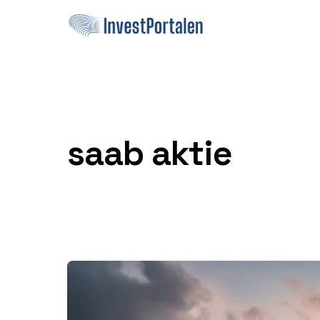
Hoppa till innehåll
saab aktie