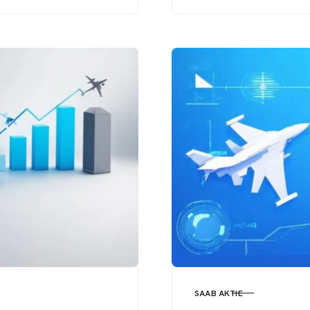
stridsflygplanets
växande betydelse i
Sydamerika och
framtida utveckling.
SAAB AKTIE
KATEGORI