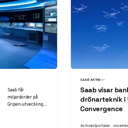
SAAB AKTIE
KATEGORI
Saab visar ban
Saab får
miljardorder på
drönarteknik i 
Gripen-utveckling
Convergence
från FMV Svenska
försvarskoncernen
Saab har mottagit
Publicer
Av:
Investportalen
novembe