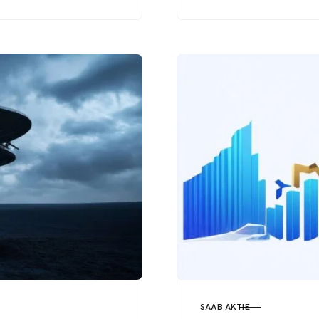
en order värd 540
miljoner kronor
från Försvarets…
SAAB AKTIE
KATEGORI