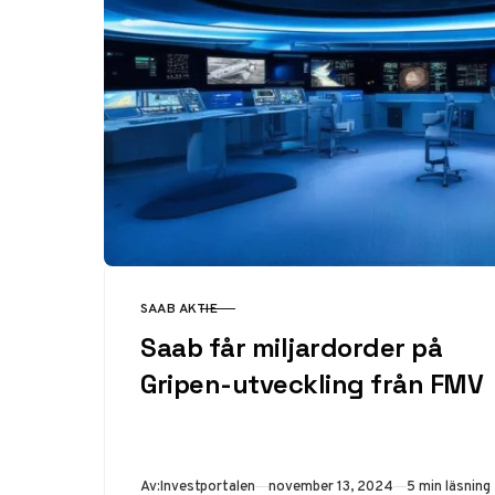
SAAB AKTIE
KATEGORI
Saab får miljardorder på
Gripen-utveckling från FMV
Publicerad
Av:
Investportalen
november 13, 2024
5 min läsning