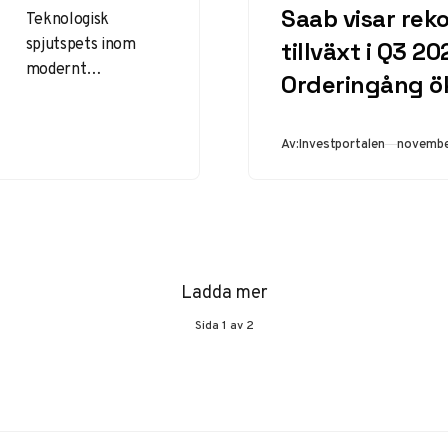
Saab visar rek
Teknologisk
spjutspets inom
tillväxt i Q3 20
modernt
Orderingång ö
luftförsvar Saabs
senaste MSHORAD-
order från Litauen
Publicer
Av:
Investportalen
novembe
markerar en
betydande
milstolpe inom
modern
försvarsteknologi.
Ladda mer
Systemet
representerar en…
Sida
1
av
2