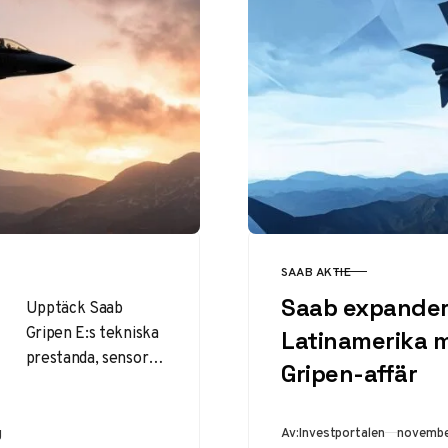
SAAB AKTIE
KATEGORI
Saab expander
Upptäck Saab
Gripen E:s tekniska
Latinamerika 
prestanda, sensorer
Gripen-affär
och triumf vid
CRUZEX 2024. Läs
om
Publicer
g
Av:
Investportalen
novembe