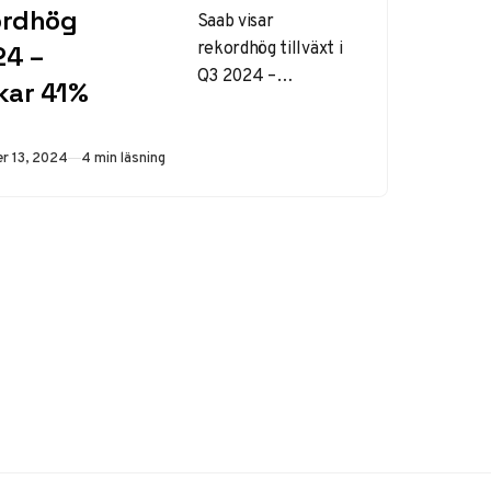
ordhög
Saab visar
rekordhög tillväxt i
24 –
Q3 2024 –
kar 41%
Orderingång ökar
41% Saab AB
presenterar ett
ad
r 13, 2024
4 min läsning
exceptionellt starkt
tredje kvartal
2024…