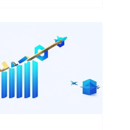
försvarsteknologi
har Saab nu
demonstrerat en
banbrytande
innovation inom
autonom
drönarteknologi…