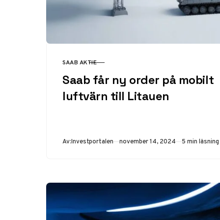
SAAB AKTIE
KATEGORI
Saab får ny order på mobilt
luftvärn till Litauen
Publicerad
Av:
Investportalen
november 14, 2024
5 min läsning