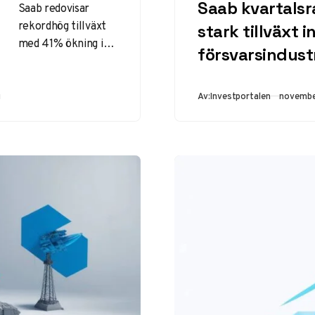
Saab kvartalsr
Saab redovisar
rekordhög tillväxt
stark tillväxt 
med 41% ökning i
försvarsindust
orderingång Q3
2024. Läs om
försäljningstillväxt,
Publicer
g
Av:
Investportalen
novembe
kassaflöde och
framtidsutsikter
för Saab aktien.