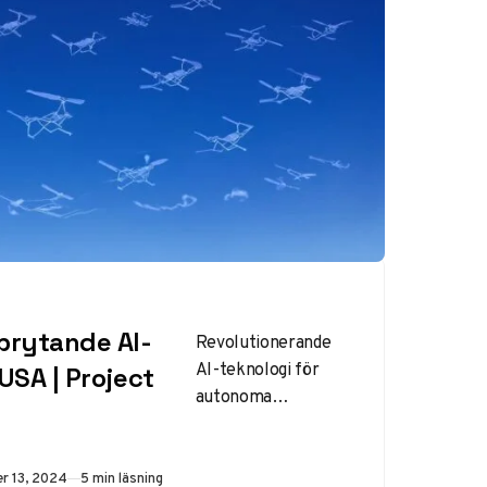
brytande AI-
Revolutionerande
AI-teknologi för
USA | Project
autonoma
drönarsystem I
frontlinjen av
modern
ad
r 13, 2024
5 min läsning