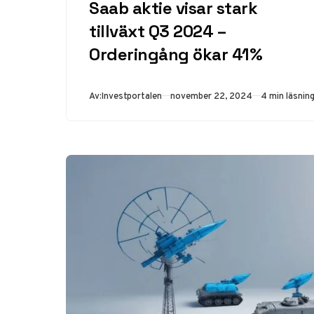
Saab aktie visar stark
tillväxt Q3 2024 –
Orderingång ökar 41%
Publicerad
Av:
Investportalen
november 22, 2024
4 min läsnin