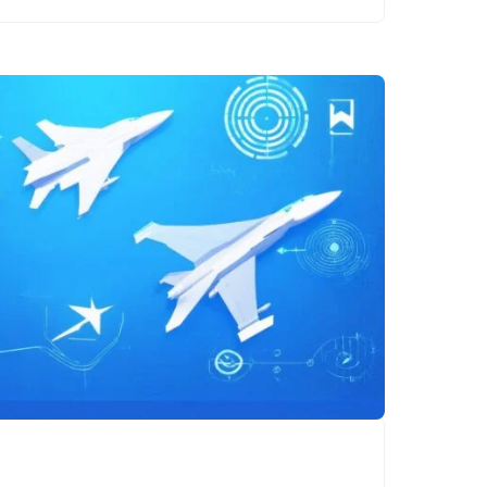
Colombia, samt
bolagets
framtidsplaner i
regionen.