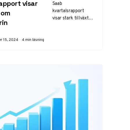
apport visar
Saab
kvartalsrapport
inom
visar stark tillväxt
rin
inom
försvarsindustrin
Saabs imponerande
ad
r 15, 2024
4 min läsning
tillväxt under tredje
kvartalet 2024
speglar en broader
transformation
inom den…