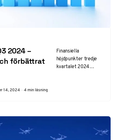
Q3 2024 –
Finansiella
höjdpunkter tredje
och förbättrat
kvartalet 2024
Saab uppvisar ett
exceptionellt starkt
tredje kvartal 2024
ad
r 14, 2024
4 min läsning
med markanta
förbättringar över
hela linjen.
Försvars-…