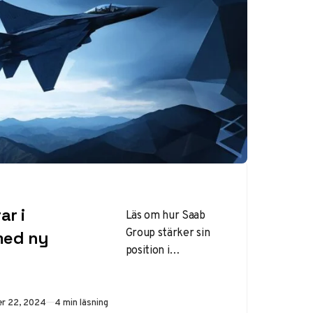
ar i
Läs om hur Saab
Group stärker sin
med ny
position i
Latinamerika
genom försäljning
av JAS 39 Gripen till
ad
r 22, 2024
4 min läsning