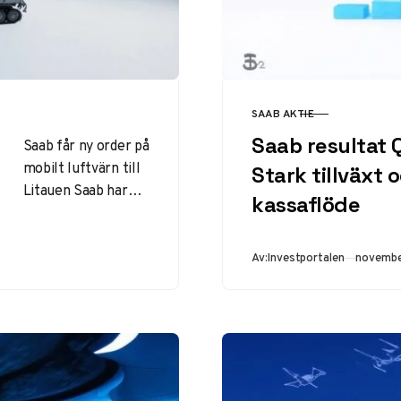
SAAB AKTIE
KATEGORI
Saab resultat 
Saab får ny order på
mobilt luftvärn till
Stark tillväxt 
Litauen Saab har
kassaflöde
tecknat ett nytt
avtal värt 1,2
miljarder kronor
Publicer
Av:
Investportalen
novembe
med…