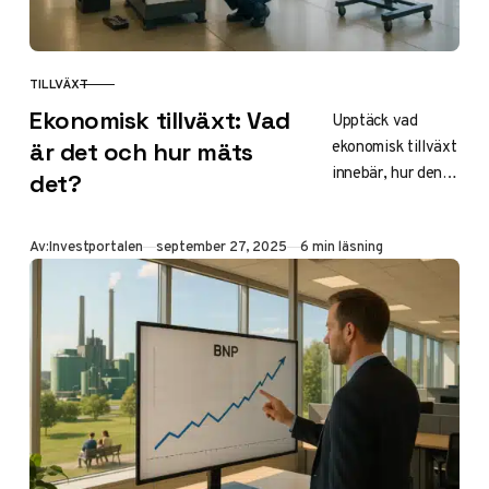
innovation.
TILLVÄXT
KATEGORI
Ekonomisk tillväxt: Vad
Upptäck vad
ekonomisk tillväxt
är det och hur mäts
innebär, hur den
det?
mäts via BNP och
varför den är
Publicerad
Av:
Investportalen
september 27, 2025
6 min läsning
viktig för
samhället. Lär dig
om fördelar,
nackdelar,
hållbarhet och
prognoser för
Sverige 2025.
Perfekt för
nybörjare och
investerare.