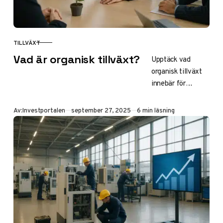
TILLVÄXT
KATEGORI
Vad är organisk tillväxt?
Upptäck vad
organisk tillväxt
innebär för
företag och
investerare i
Publicerad
Av:
Investportalen
september 27, 2025
6 min läsning
Sverige. Lär dig
definition,
fördelar,
beräkning och
strategier för
hållbar expansion
genom interna
resurser som ökad
försäljning och