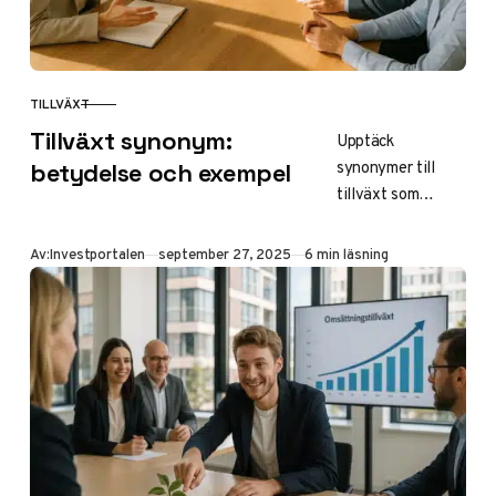
TILLVÄXT
KATEGORI
Tillväxt synonym:
Upptäck
synonymer till
betydelse och exempel
tillväxt som
utveckling,
expansion och
Publicerad
Av:
Investportalen
september 27, 2025
6 min läsning
framsteg. Lär dig
betydelsen,
böjning och
användning i
ekonomi och
biologi för bättre
språkförståelse.