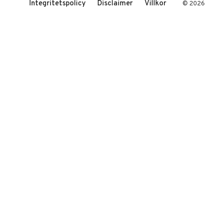
Integritetspolicy
Disclaimer
Villkor
© 2026
Sverige vs USA.