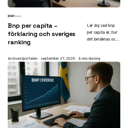
BNP
KATEGORI
Bnp per capita –
Lär dig vad bnp
per capita är, hur
förklaring och sveriges
det beräknas och
ranking
skillnaden mot
total bnp. Se
Publicerad
Av:
Investportalen
september 27, 2025
6 min läsning
sveriges värde på
55 873 USD
2024, global
ranking på 12:e
plats och
jämförelser med
norge, usa och
kina. Få insikter
för investeringar.