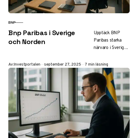
BNP
KATEGORI
Bnp Paribas i Sverige
Upptäck BNP
Paribas starka
och Norden
närvaro i Sverige
och Norden med
tjänster inom
Publicerad
Av:
Investportalen
september 27, 2025
7 min läsning
corporate banking,
personal finance,
Cardif-
försäkringar och
leasing. Läs om
aktie, Nordic
Open, login och
uppsägning av
försäkringar för
trygg finansiering.