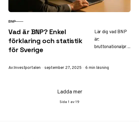
BNP
KATEGORI
Vad är BNP? Enkel
Lär dig vad BNP
är:
förklaring och statistik
bruttonationalpro
för Sverige
dukten mäter ett
lands ekonomiska
Publicerad
Av:
Investportalen
september 27, 2025
6 min läsning
aktivitet genom
varor och tjänster.
Se aktuell
Ladda mer
statistik för
Sveriges BNP
Sida
1
av
19
2024-2025, per
capita, beräkning,
real vs nominell
och globala
jämförelser som