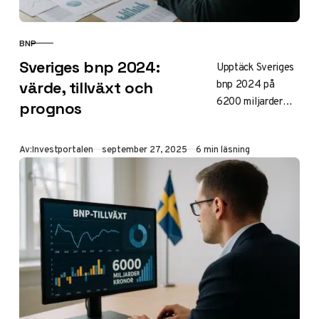
BNP
KATEGORI
Sveriges bnp 2024:
Upptäck Sveriges
bnp 2024 på
värde, tillväxt och
6200 miljarder
prognos
SEK med 1%
tillväxt. Läs om
Publicerad
Av:
Investportalen
september 27, 2025
6 min läsning
per capita,
prognos för 2025,
statsskuld och hur
det påverkar
investeringar i
aktier och fonder.