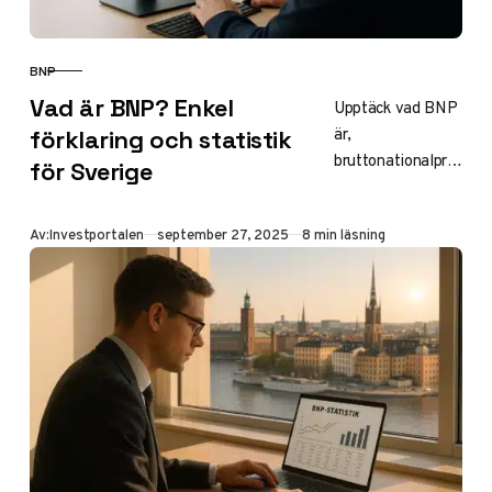
BNP
KATEGORI
Vad är BNP? Enkel
Upptäck vad BNP
är,
förklaring och statistik
bruttonationalpro
för Sverige
dukten som mäter
ett lands
Publicerad
Av:
Investportalen
september 27, 2025
8 min läsning
ekonomiska
aktivitet. Lär dig
hur det beräknas,
Sveriges aktuella
BNP-statistik för
2024–2025, per
capita och varför
det är viktigt för
tillväxt och
investeringar.