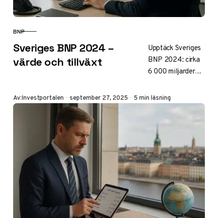
BNP
KATEGORI
Sveriges BNP 2024 –
Upptäck Sveriges
BNP 2024: cirka
värde och tillväxt
6 000 miljarder
kronor med 0,7 %
tillväxt driven av
Publicerad
Av:
Investportalen
september 27, 2025
5 min läsning
export och
investeringar.
Jämför med
tidigare år,
prognos för 2025
och per capita-
värden. Enkel
förklaring av
ekonomins hälsa.