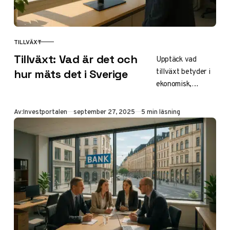
TILLVÄXT
KATEGORI
Tillväxt: Vad är det och
Upptäck vad
tillväxt betyder i
hur mäts det i Sverige
ekonomisk,
företags- och
biologisk mening.
Publicerad
Av:
Investportalen
september 27, 2025
5 min läsning
Lär dig om
organisk tillväxt,
BNP-mätning i
Sverige, hållbar
utveckling enligt
Agenda 2030 och
tillväxtkurvor för
barn.