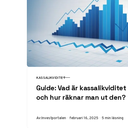
KASSALIKVIDITET
KATEGORI
Guide: Vad är kassalikviditet
och hur räknar man ut den?
Publicerad
Av:
Investportalen
februari 16, 2025
5 min läsning