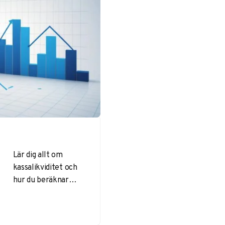
Lär dig allt om
kassalikviditet och
hur du beräknar
den. Få expertråd
om likviditetsmått,
nyckeltal för