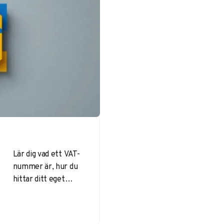
Lär dig vad ett VAT-
nummer är, hur du
hittar ditt eget
nummer och varför
det är viktigt vid
både nationell och