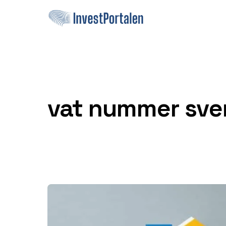
Hoppa till innehåll
vat nummer sve