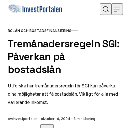
Hoppa till innehåll
BOLÅN OCH BOSTADSFINANSIERING
KATEGORI
Tremånadersregeln SGI:
Påverkan på
bostadslån
Utforska hur tremånadersregeln för SGI kan påverka
dina möjligheter att få bostadslån. Viktigt för alla med
varierande inkomst.
Publicerad
Av:
Investportalen
oktober 16, 2024
3 min läsning
Dela med vänner