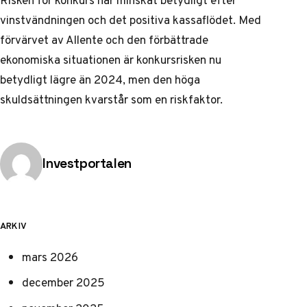
Risken för konkurs har minskat betydligt efter
vinstvändningen och det positiva kassaflödet. Med
förvärvet av Allente och den förbättrade
ekonomiska situationen är konkursrisken nu
betydligt lägre än 2024, men den höga
skuldsättningen kvarstår som en riskfaktor.
Publicerad av
Investportalen
ARKIV
mars 2026
december 2025