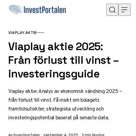
Hoppa till innehåll
VIAPLAY AKTIE
KATEGORI
Viaplay aktie 2025:
Från förlust till vinst –
investeringsguide
Viaplay aktie: Analys av ekonomisk vändning 2025 –
från förlust till vinst. Få insikt om bolagets
framtidsutsikter, strategiska utveckling och
investeringspotential baserat på senaste data.
Publicerad
Av:
Investportalen
september 4, 2025
3 min läsning