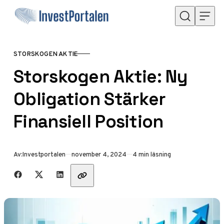
Hoppa till innehåll
STORSKOGEN AKTIE
KATEGORI
Storskogen Aktie: Ny
Obligation Stärker
Finansiell Position
Publicerad
Av:
Investportalen
november 4, 2024
4 min läsning
Dela med vänner