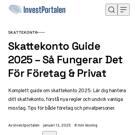
Hoppa till innehåll
SKATTEKONTO
KATEGORI
Skattekonto Guide
2025 – Så Fungerar Det
För Företag & Privat
Komplett guide om skattekonto 2025: Lär dig hantera
ditt skattekonto, förstå nya regler och undvik vanliga
misstag. Tips för både företag och privatpersoner.
Publicerad
Av:
Investportalen
januari 13, 2025
8 min läsning
Dela med vänner