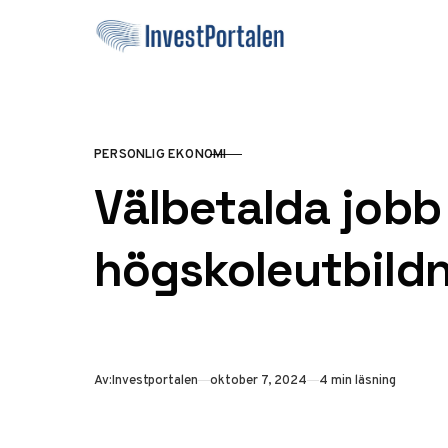
Hoppa till innehåll
PERSONLIG EKONOMI
KATEGORI
Välbetalda jobb
högskoleutbild
Publicerad
Av:
Investportalen
oktober 7, 2024
4 min läsning