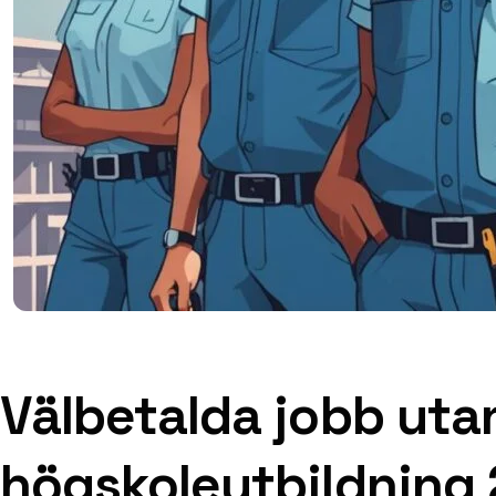
Välbetalda jobb uta
högskoleutbildning