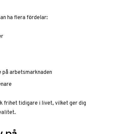
an ha flera fördelar:
er
de på arbetsmarknaden
senare
 frihet tidigare i livet
, vilket ger dig
alitet.
v på