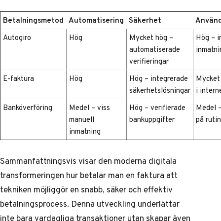
Betalningsmetod
Automatisering
Säkerhet
Använd
Autogiro
Hög
Mycket hög –
Hög – i
automatiserade
inmatni
verifieringar
E-faktura
Hög
Hög – integrerade
Mycket 
säkerhetslösningar
i inter
Banköverföring
Medel – viss
Hög – verifierade
Medel 
manuell
bankuppgifter
på rutin
inmatning
Sammanfattningsvis visar den moderna digitala
transformeringen hur betalar man en faktura att
tekniken möjliggör en snabb, säker och effektiv
betalningsprocess. Denna utveckling underlättar
inte bara vardagliga transaktioner utan skapar även