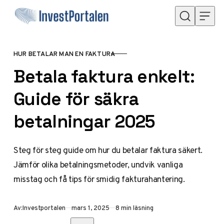
Hoppa till innehåll
HUR BETALAR MAN EN FAKTURA
KATEGORI
Betala faktura enkelt:
Guide för säkra
betalningar 2025
Steg för steg guide om hur du betalar faktura säkert.
Jämför olika betalningsmetoder, undvik vanliga
misstag och få tips för smidig fakturahantering.
Publicerad
Av:
Investportalen
mars 1, 2025
8 min läsning
Dela med vänner