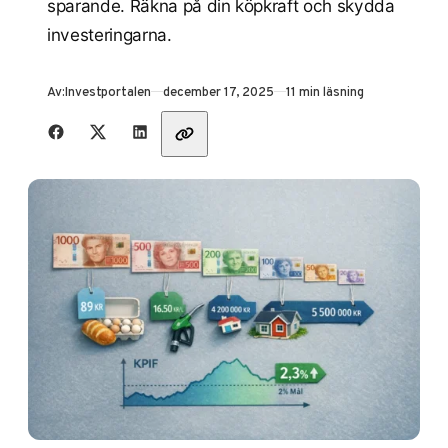
sparande. Räkna på din köpkraft och skydda
investeringarna.
Publicerad
Av:
Investportalen
december 17, 2025
11 min läsning
Dela med vänner