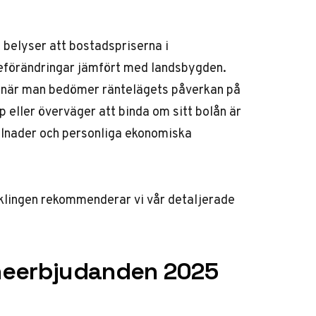
t belyser att bostadspriserna i
teförändringar jämfört med landsbygden.
r när man bedömer räntelägets påverkan på
eller överväger att binda om sitt bolån är
killnader och personliga ekonomiska
cklingen rekommenderar vi vår detaljerade
neerbjudanden 2025