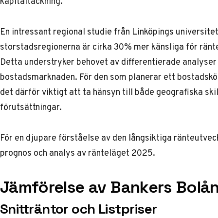
kapitaltäckning.
En intressant regional studie från Linköpings universite
storstadsregionerna är cirka 30% mer känsliga för rän
Detta understryker behovet av differentierade analyse
bostadsmarknaden. För den som planerar ett bostadsköp 
det därför viktigt att ta hänsyn till både geografiska s
förutsättningar.
För en djupare förståelse av den långsiktiga ränteutve
prognos och analys av ränteläget 2025
.
Jämförelse av Bankers Bolå
Snitträntor och Listpriser