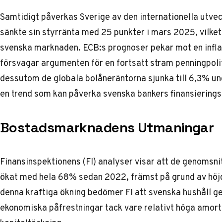
Samtidigt påverkas Sverige av den internationella utve
sänkte sin styrränta med 25 punkter i mars 2025, vilket
svenska marknaden. ECB:s prognoser pekar mot en infl
försvagar argumenten för en fortsatt stram penningpolit
dessutom de globala bolåneräntorna sjunka till 6,3% un
en trend som kan påverka svenska bankers finansieringsko
Bostadsmarknadens Utmaningar
Finansinspektionens (FI) analyser visar att de genomsni
ökat med hela 68% sedan 2022, främst på grund av höjda
denna kraftiga ökning bedömer FI att svenska hushåll g
ekonomiska påfrestningar tack vare relativt höga amor