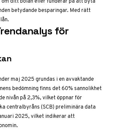
om ditt bolån eller funderar på att byta
nden betydande besparingar. Med rätt
lån.
rendanalys för
kan
under maj 2025 grundas i en avvaktande
ionens bedömning finns det 60% sannolikhet
de nivån på 2,3%, vilket öppnar för
ska centralbyråns (SCB) preliminära data
anuari 2025, vilket indikerar att
konomin.