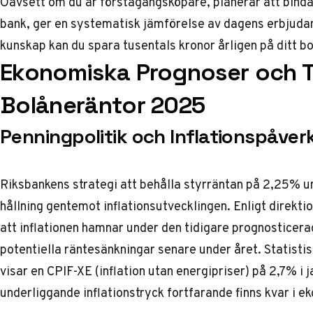
Oavsett om du är förstagångsköpare, planerar att binda 
bank, ger en systematisk jämförelse av dagens erbjuda
kunskap kan du spara tusentals kronor årligen på ditt bo
Ekonomiska Prognoser och T
Bolåneräntor 2025
Penningpolitik och Inflationspåver
Riksbankens strategi att behålla styrräntan på 2,25% 
hållning gentemot inflationsutvecklingen. Enligt direkt
att inflationen hamnar under den tidigare prognosticera
potentiella räntesänkningar senare under året. Statisti
visar en CPIF-XE (inflation utan energipriser) på 2,7% i j
underliggande inflationstryck fortfarande finns kvar i e