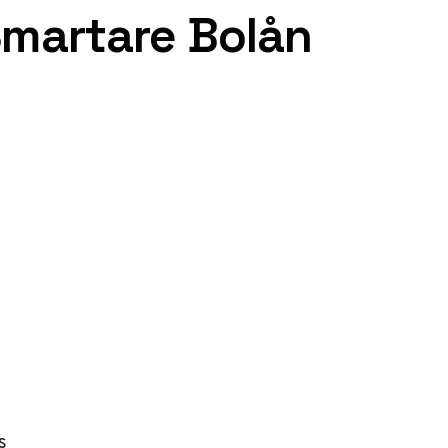
Smartare Bolån
s