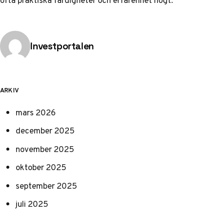
ofta praktiska färdigheter och erfarenhet högt.
Publicerad av
Investportalen
ARKIV
mars 2026
december 2025
november 2025
oktober 2025
september 2025
juli 2025