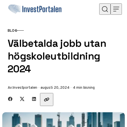
Hoppa till innehåll
BLOG
KATEGORI
Välbetalda jobb utan
högskoleutbildning
2024
Publicerad
Av:
Investportalen
augusti 20, 2024
4 min läsning
Dela med vänner