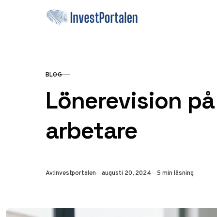
Hoppa till innehåll
BLOG
KATEGORI
Lönerevision på 
arbetare
Publicerad
Av:
Investportalen
augusti 20, 2024
5 min läsning