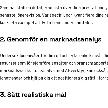
Sammanställ en detaljerad lista över dina prestationer, 
senaste lönerevision. Var specifik och kvantifiera dina r
konkreta exempel att lyfta fram under samtalet.
2. Genomför en marknadsanalys
Undersök lönenivåer för din roll och erfarenhetsnivå i d
resurser som lönejämförelsesajter och branschrapporter f
marknadsvärde.
Löneanalys med AI-verktyg
kan också g
lönetrender och hjälpa dig att positionera dig rätt i förh
3. Sätt realistiska mål