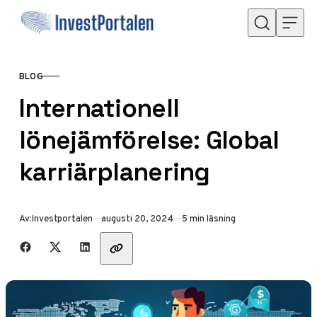
Hoppa till innehåll
BLOG
KATEGORI
Internationell
lönejämförelse: Global
karriärplanering
Publicerad
Av:
Investportalen
augusti 20, 2024
5 min läsning
Dela med vänner