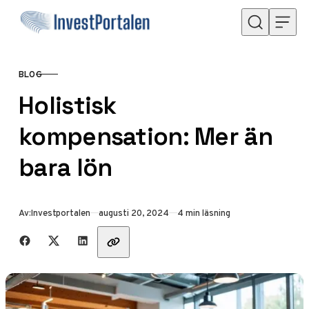
Hoppa till innehåll
BLOG
KATEGORI
Holistisk
kompensation: Mer än
bara lön
Publicerad
Av:
Investportalen
augusti 20, 2024
4 min läsning
Dela med vänner