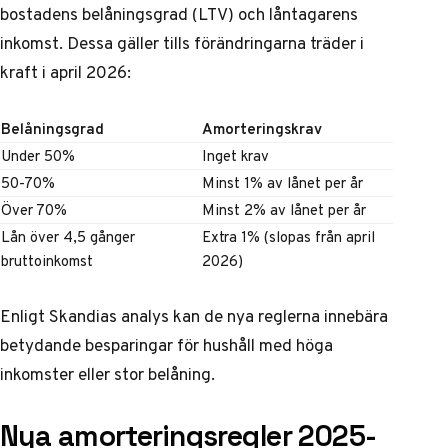
bostadens belåningsgrad (LTV) och låntagarens
inkomst. Dessa gäller tills förändringarna träder i
kraft i april 2026:
Belåningsgrad
Amorteringskrav
Under 50%
Inget krav
50-70%
Minst 1% av lånet per år
Över 70%
Minst 2% av lånet per år
Lån över 4,5 gånger
Extra 1% (slopas från april
bruttoinkomst
2026)
Enligt
Skandias analys
kan de nya reglerna innebära
betydande besparingar för hushåll med höga
inkomster eller stor belåning.
Nya amorteringsregler 2025-