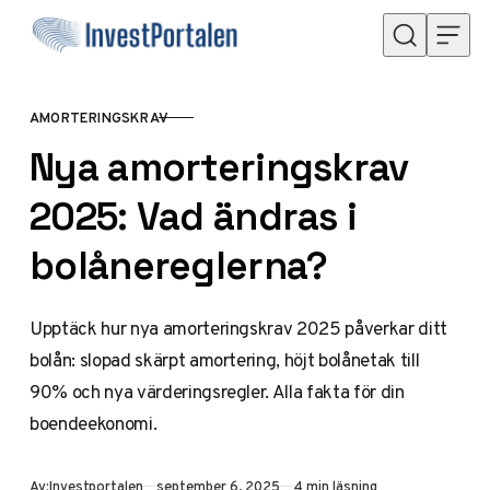
Hoppa till innehåll
AMORTERINGSKRAV
KATEGORI
Nya amorteringskrav
2025: Vad ändras i
bolånereglerna?
Upptäck hur nya amorteringskrav 2025 påverkar ditt
bolån: slopad skärpt amortering, höjt bolånetak till
90% och nya värderingsregler. Alla fakta för din
boendeekonomi.
Publicerad
Av:
Investportalen
september 6, 2025
4 min läsning