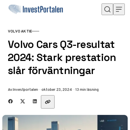
Hoppa till innehåll
VOLVO AKTIE
KATEGORI
Volvo Cars Q3-resultat
2024: Stark prestation
slår förväntningar
Publicerad
Av:
Investportalen
oktober 23, 2024
13 min läsning
Dela med vänner