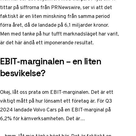
tittar på siffrorna från
PRNewswire
, ser vi att det
faktiskt är en liten minskning från samma period
förra året, då de landade på 6,1 miljarder kronor.
Men med tanke på hur tufft marknadsläget har varit,
är det här ändå ett imponerande resultat.
EBIT-marginalen – en liten
besvikelse?
Okej, låt oss prata om EBIT-marginalen. Det är ett
viktigt mått på hur lönsamt ett företag är. För Q3
2024 landade Volvo Cars på en EBIT-marginal på
6,2% för kärnverksamheten. Det är…
…hmm, låt mig tänka högt här. Det är faktiskt en