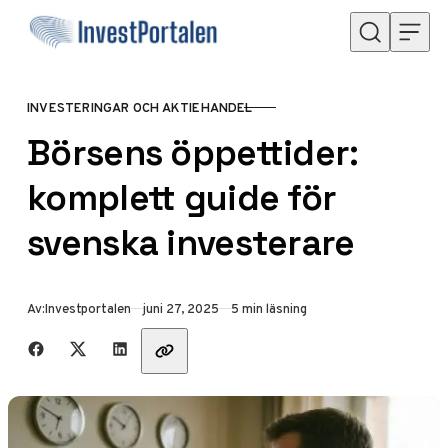
Hoppa till innehåll
INVESTERINGAR OCH AKTIEHANDEL
KATEGORI
Börsens öppettider:
komplett guide för
svenska investerare
Publicerad
Av:
Investportalen
juni 27, 2025
5 min läsning
Dela med vänner