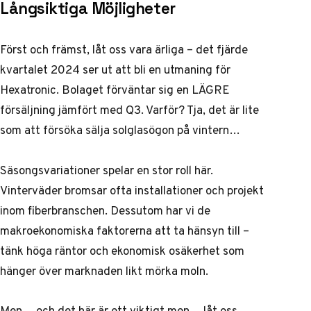
Långsiktiga Möjligheter
Först och främst, låt oss vara ärliga – det fjärde
kvartalet 2024 ser ut att bli en utmaning för
Hexatronic. Bolaget förväntar sig en LÄGRE
försäljning jämfört med Q3. Varför? Tja, det är lite
som att försöka sälja solglasögon på vintern…
Säsongsvariationer spelar en stor roll här.
Vinterväder bromsar ofta installationer och projekt
inom fiberbranschen. Dessutom har vi de
makroekonomiska faktorerna att ta hänsyn till –
tänk höga räntor och ekonomisk osäkerhet som
hänger över marknaden likt mörka moln.
Men… och det här är ett viktigt men… låt oss