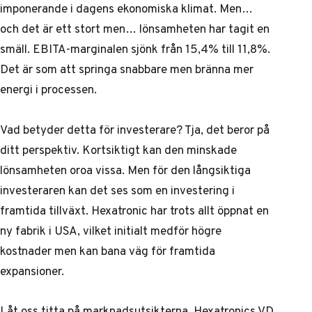
imponerande i dagens ekonomiska klimat. Men…
och det är ett stort men… lönsamheten har tagit en
smäll. EBITA-marginalen sjönk från 15,4% till 11,8%.
Det är som att springa snabbare men bränna mer
energi i processen.
Vad betyder detta för investerare? Tja, det beror på
ditt perspektiv. Kortsiktigt kan den minskade
lönsamheten oroa vissa. Men för den långsiktiga
investeraren kan det ses som en investering i
framtida tillväxt. Hexatronic har trots allt öppnat en
ny fabrik i USA, vilket initialt medför högre
kostnader men kan bana väg för framtida
expansioner.
Låt oss titta på marknadsutsikterna. Hexatronics VD