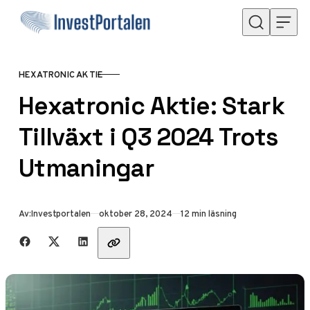
Hoppa till innehåll
HEXATRONIC AKTIE
KATEGORI
Hexatronic Aktie: Stark
Tillväxt i Q3 2024 Trots
Utmaningar
Publicerad
Av:
Investportalen
oktober 28, 2024
12 min läsning
Dela med vänner