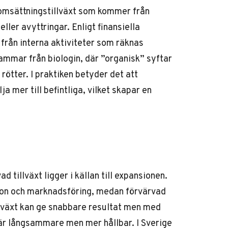
s omsättningstillväxt som kommer från
ller avyttringar. Enligt finansiella
 från interna aktiviteter som räknas
ammar från biologin, där ”organisk” syftar
 rötter. I praktiken betyder det att
a mer till befintliga, vilket skapar en
d tillväxt ligger i källan till expansionen.
tion och marknadsföring, medan förvärvad
llväxt kan ge snabbare resultat men med
är långsammare men mer hållbar. I Sverige