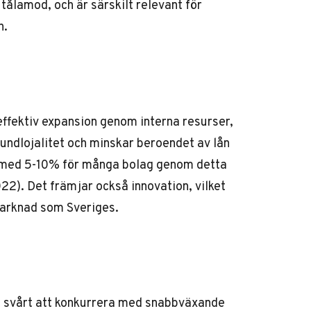
 tålamod, och är särskilt relevant för
n.
effektiv expansion genom interna resurser,
 kundlojalitet och minskar beroendet av lån
 med 5-10% för många bolag genom detta
22). Det främjar också innovation, vilket
 marknad som Sveriges.
et svårt att konkurrera med snabbväxande