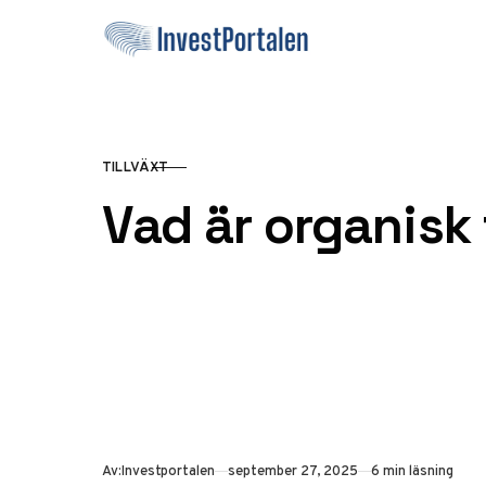
Hoppa till innehåll
TILLVÄXT
KATEGORI
Vad är organisk 
Publicerad
Av:
Investportalen
september 27, 2025
6 min läsning