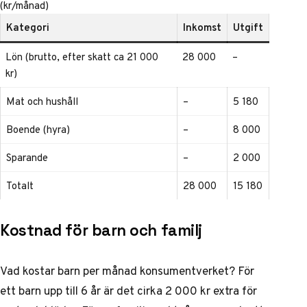
(kr/månad)
Kategori
Inkomst
Utgift
Lön (brutto, efter skatt ca 21 000
28 000
–
kr)
Mat och hushåll
–
5 180
Boende (hyra)
–
8 000
Sparande
–
2 000
Totalt
28 000
15 180
Kostnad för barn och familj
Vad kostar barn per månad konsumentverket? För
ett barn upp till 6 år är det cirka 2 000 kr extra för