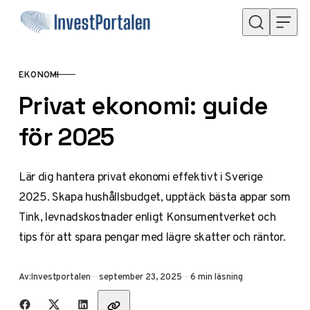
Hoppa till innehåll
EKONOMI
KATEGORI
Privat ekonomi: guide
för 2025
Lär dig hantera privat ekonomi effektivt i Sverige
2025. Skapa hushållsbudget, upptäck bästa appar som
Tink, levnadskostnader enligt Konsumentverket och
tips för att spara pengar med lägre skatter och räntor.
Publicerad
Av:
Investportalen
september 23, 2025
6 min läsning
Dela med vänner