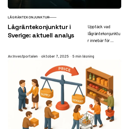
LÅGRÄNTEKONJUNKTUR
KATEGORI
Lågräntekonjunktur i
Upptäck vad
lågräntekonjunktu
Sverige: aktuell analys
r innebär för
svensk ekonomi
2025. Lär dig om
Publicerad
Av:
Investportalen
oktober 7, 2025
5 min läsning
BNP-nedgång, låg
ränta,
arbetslöshet och
prognoser. Tips
för att navigera
osäkerheter och
stimulera tillväxt.