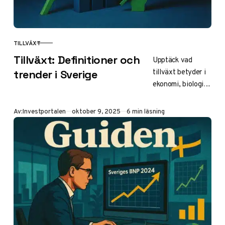
ekonomin.
TILLVÄXT
KATEGORI
Tillväxt: Definitioner och
Upptäck vad
tillväxt betyder i
trender i Sverige
ekonomi, biologi
och företag. Läs
om ekonomisk
Publicerad
Av:
Investportalen
oktober 9, 2025
6 min läsning
tillväxt i Sverige
2025, organisk
tillväxtstrategier,
barnens
utveckling och
synonymer.
Guiden för
investerare och
föräldrar.