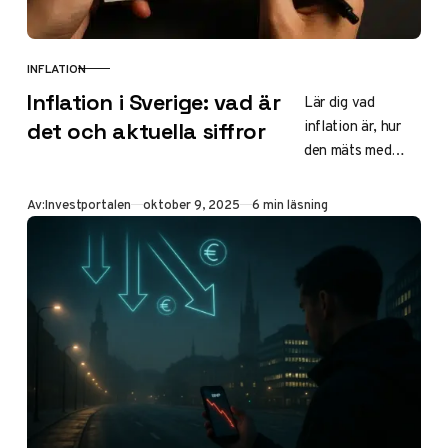
INFLATION
KATEGORI
Inflation i Sverige: vad är
Lär dig vad
inflation är, hur
det och aktuella siffror
den mäts med
KPIF i Sverige och
följ utvecklingen
Publicerad
Av:
Investportalen
oktober 9, 2025
6 min läsning
från topp 2022
till 3,1% i
september 2025.
Prognoser pekar
mot 2% – tips för
din ekonomi och
kalkylatorer för
att räkna ut
effekten.