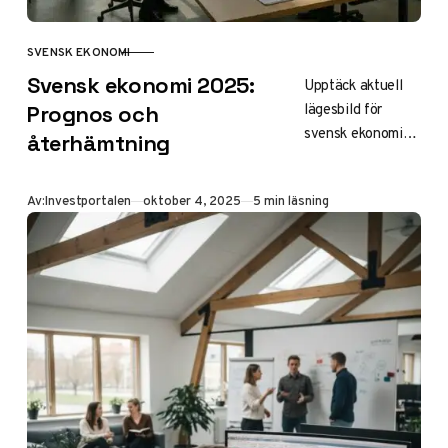
SVENSK EKONOMI
KATEGORI
Svensk ekonomi 2025:
Upptäck aktuell
lägesbild för
Prognos och
svensk ekonomi
återhämtning
med BNP-tillväxt
på 2,6 procent
Publicerad
Av:
Investportalen
oktober 4, 2025
5 min läsning
2025, hög
arbetslöshet och
stabil inflation.
Prognoser, risker
och tips för hur
det påverkar dig –
från lågkonjunktur
till ljusning.