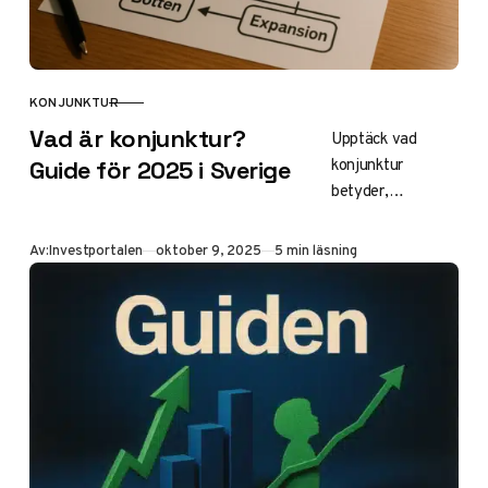
KONJUNKTUR
KATEGORI
Vad är konjunktur?
Upptäck vad
konjunktur
Guide för 2025 i Sverige
betyder,
skillnaden mellan
hög- och
Publicerad
Av:
Investportalen
oktober 9, 2025
5 min läsning
lågkonjunktur
samt Sveriges
läge 2025 med
svag BNP-tillväxt
och hög
arbetslöshet. Lär
dig läsa data och
investeringstips
för att navigera