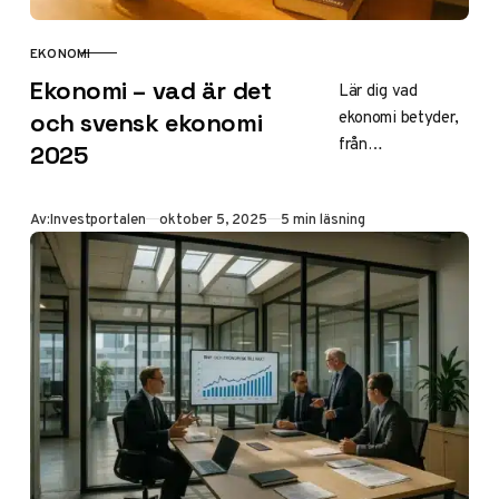
EKONOMI
KATEGORI
Ekonomi – vad är det
Lär dig vad
ekonomi betyder,
och svensk ekonomi
från
2025
grundläggande
begrepp till
Publicerad
Av:
Investportalen
oktober 5, 2025
5 min läsning
svensk ekonomi
2025 med svag
tillväxt, hög
arbetslöshet och
internationella
jämförelser. Tips
för nybörjare,
karriär och cirkulär
ekonomi.