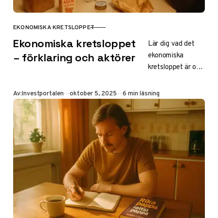
EKONOMISKA KRETSLOPPET
KATEGORI
Ekonomiska kretsloppet
Lär dig vad det
ekonomiska
– förklaring och aktörer
kretsloppet är och
hur det fungerar i
Sverige. Upptäck
Publicerad
Av:
Investportalen
oktober 5, 2025
6 min läsning
skillnaden mellan
lilla och stora
kretsloppet,
aktörer som
hushåll och
företag samt
påverkan på
samhällsekonomin
– perfekt för åk 9
och nybörjare.