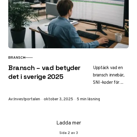
BRANSCH
KATEGORI
Bransch – vad betyder
Upptäck vad en
bransch innebär,
det i sverige 2025
SNI-koder för
klassificering,
kollektivavtal i
Publicerad
Av:
Investportalen
oktober 3, 2025
5 min läsning
vårdsektorn och
trender för 2025.
Tips för
Ladda mer
investerare,
Sida
2
av
3
karriärbyte och