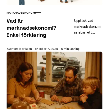
MARKNADSEKONOMI
KATEGORI
Vad är
Upptäck vad
marknadsekonomi
marknadsekonomi?
innebär: ett
Enkel förklaring
system styrt av
utbud och
Publicerad
Av:
Investportalen
oktober 7, 2025
5 min läsning
efterfrågan med
fri konkurrens och
innovation. Läs
om fördelar som
tillväxt, nackdelar
som ojämlikhet,
skillnader mot
planekonomi och
exempel från
Sverige och USA.