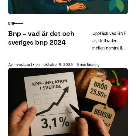
BNP
KATEGORI
Bnp – vad är det och
Upptäck vad BNP
är, skillnaden
sveriges bnp 2024
mellan nominell
och real BNP
samt sveriges
Publicerad
Av:
Investportalen
oktober 9, 2025
5 min läsning
aktuella bnp 2024
på 6000 miljarder
SEK med 1%
tillväxt.
Jämförelser med
USA och tips för
investeringar i
fonder och
fastigheter.