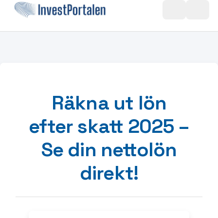
Hoppa till innehåll
Räkna ut lön
efter skatt 2025 –
Se din nettolön
direkt!